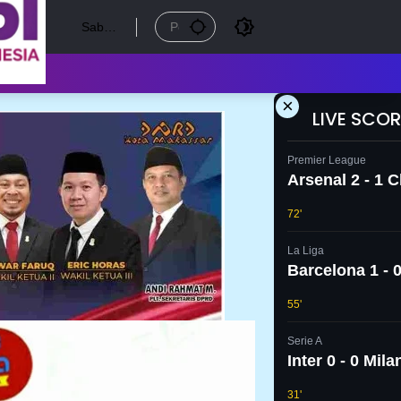
Sabtu,
8
Agust
us
2026
×
LIVE SCOR
Premier League
Arsenal 2 - 1 
72'
La Liga
Barcelona 1 - 0
55'
Serie A
Inter 0 - 0 Mila
31'