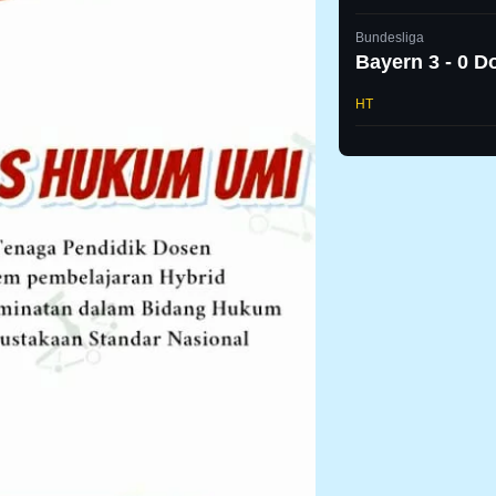
Bundesliga
Bayern 3 - 0 
HT