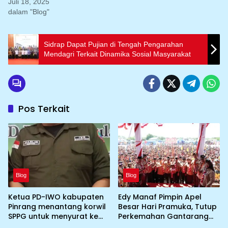
Juli 18, 2025
dalam "Blog"
Sidrap Dapat Pujian di Tengah Pengarahan
Mendagri Terkait Dinamika Sosial Masyarakat
Pos Terkait
Blog
Blog
Ketua PD-IWO kabupaten
Edy Manaf Pimpin Apel
Pinrang menantang korwil
Besar Hari Pramuka, Tutup
SPPG untuk menyurat ke
Perkemahan Gantarang
BGN prihal SPPG atau MBG
dan Lepas Kontingen