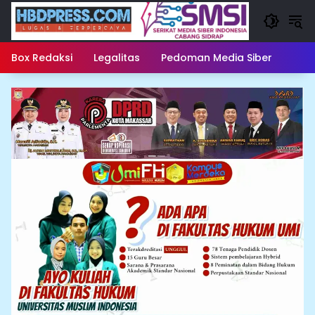
Langsung
ke
konten
Box Redaksi
Legalitas
Pedoman Media Siber