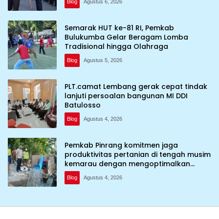
Blog
Agustus 6, 2026
Semarak HUT ke-81 RI, Pemkab
Bulukumba Gelar Beragam Lomba
Tradisional hingga Olahraga
Blog
Agustus 5, 2026
PLT.camat Lembang gerak cepat tindak
lanjuti persoalan bangunan MI DDI
Batulosso
Blog
Agustus 4, 2026
Pemkab Pinrang komitmen jaga
produktivitas pertanian di tengah musim
kemarau dengan mengoptimalkan
program Irigasi perpompaan (Irpom)
Blog
Agustus 4, 2026