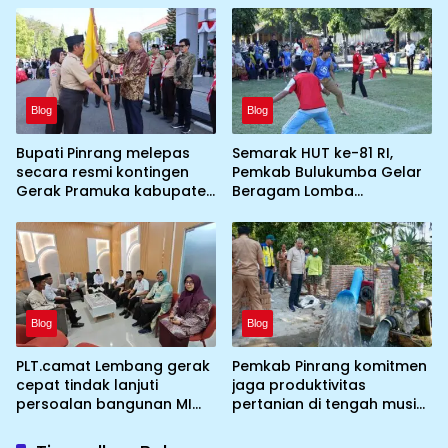
yang tidak memenuhi
Jamnas XII 2026
syarat standar dan
persyaratan teknis
Blog
Blog
Bupati Pinrang melepas
Semarak HUT ke-81 RI,
secara resmi kontingen
Pemkab Bulukumba Gelar
Gerak Pramuka kabupaten
Beragam Lomba
Pinrang ke jambore
Tradisional hingga
Nasional ke XII kebumi
Olahraga
perkemahan Cibubur
Blog
Blog
PLT.camat Lembang gerak
Pemkab Pinrang komitmen
cepat tindak lanjuti
jaga produktivitas
persoalan bangunan MI
pertanian di tengah musim
DDI Batulosso
kemarau dengan
mengoptimalkan program