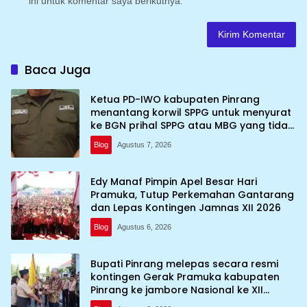
ini untuk komentar saya berikutnya.
Baca Juga
Ketua PD-IWO kabupaten Pinrang
menantang korwil SPPG untuk menyurat
ke BGN prihal SPPG atau MBG yang tidak
memenuhi syarat standar dan
Blog
Agustus 7, 2026
persyaratan teknis
Edy Manaf Pimpin Apel Besar Hari
Pramuka, Tutup Perkemahan Gantarang
dan Lepas Kontingen Jamnas XII 2026
Blog
Agustus 6, 2026
Bupati Pinrang melepas secara resmi
kontingen Gerak Pramuka kabupaten
Pinrang ke jambore Nasional ke XII
kebumi perkemahan Cibubur