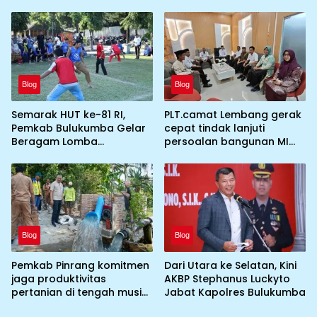
dan Lepas Kontingen
Pinrang ke jambore
Jamnas XII 2026
Nasional ke XII kebumi
perkemahan Cibubur
Blog
Blog
Semarak HUT ke-81 RI,
PLT.camat Lembang gerak
Pemkab Bulukumba Gelar
cepat tindak lanjuti
Beragam Lomba
persoalan bangunan MI
Tradisional hingga
DDI Batulosso
Olahraga
Blog
Blog
Pemkab Pinrang komitmen
Dari Utara ke Selatan, Kini
jaga produktivitas
AKBP Stephanus Luckyto
pertanian di tengah musim
Jabat Kapolres Bulukumba
kemarau dengan