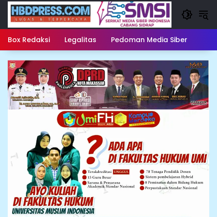
Langsung
ke
konten
Box Redaksi
Legalitas
Pedoman Media Siber