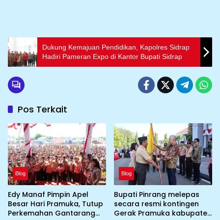
Dukung Kemajuan Pendidikan, Kapolres Sidrap
Hadiri Pameran Expo di Kantor Bupati Sidrap
Pos Terkait
Blog
Blog
Edy Manaf Pimpin Apel
Bupati Pinrang melepas
Besar Hari Pramuka, Tutup
secara resmi kontingen
Perkemahan Gantarang
Gerak Pramuka kabupaten