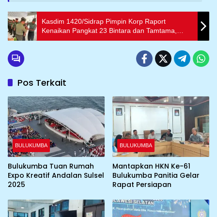
Kasdim 1420/Sidrap Pimpin Korp Raport
Kenaikan Pangkat 23 Bintara dan Tamtama,
Tekankan Peningkatan Tanggung Jawab
Pos Terkait
BULUKUMBA
BULUKUMBA
Bulukumba Tuan Rumah
Mantapkan HKN Ke-61
Expo Kreatif Andalan Sulsel
Bulukumba Panitia Gelar
2025
Rapat Persiapan