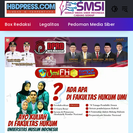
Langsung
ke
konten
Box Redaksi
Legalitas
Pedoman Media Siber