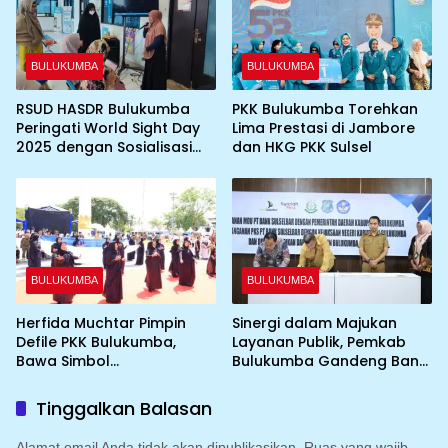
BULUKUMBA
BULUKUMBA
RSUD HASDR Bulukumba
PKK Bulukumba Torehkan
Peringati World Sight Day
Lima Prestasi di Jambore
2025 dengan Sosialisasi
dan HKG PKK Sulsel
Gangguan Penglihatan
BULUKUMBA
BULUKUMBA
Herfida Muchtar Pimpin
Sinergi dalam Majukan
Defile PKK Bulukumba,
Layanan Publik, Pemkab
Bawa Simbol
Bulukumba Gandeng Bank
Kesederhanaan dan Etos
Sulselbar
Kerja
Tinggalkan Balasan
Alamat email Anda tidak akan dipublikasikan.
Ruas yang wajib