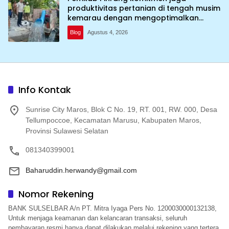
produktivitas pertanian di tengah musim
kemarau dengan mengoptimalkan
program Irigasi perpompaan (Irpom)
Blog
Agustus 4, 2026
Info Kontak
Sunrise City Maros, Blok C No. 19, RT. 001, RW. 000, Desa
Tellumpoccoe, Kecamatan Marusu, Kabupaten Maros,
Provinsi Sulawesi Selatan
081340399001
Baharuddin.herwandy@gmail.com
Nomor Rekening
BANK SULSELBAR A/n PT. Mitra Iyaga Pers No. 1200030000132138,
Untuk menjaga keamanan dan kelancaran transaksi, seluruh
pembayaran resmi hanya dapat dilakukan melalui rekening yang tertera