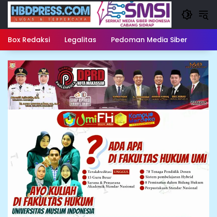
Langsung
ke
konten
Box Redaksi
Legalitas
Pedoman Media Siber