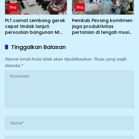
Blog
Blog
PLT.camat Lembang gerak
Pemkab Pinrang komitmen
cepat tindak lanjuti
jaga produktivitas
persoalan bangunan MI
pertanian di tengah musim
DDI Batulosso
kemarau dengan
mengoptimalkan program
Tinggalkan Balasan
Irigasi perpompaan
(Irpom)
Alamat email Anda tidak akan dipublikasikan.
Ruas yang wajib
ditandai
*