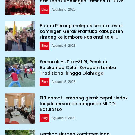
dan Lepas Kontingen Jamnas XII 2026
Blog
Agustus 6, 2026
Bupati Pinrang melepas secara resmi
kontingen Gerak Pramuka kabupaten
Pinrang ke jambore Nasional ke XII
kebumi perkemahan Cibubur
Blog
Agustus 6, 2026
Semarak HUT ke-81 RI, Pemkab
Bulukumba Gelar Beragam Lomba
Tradisional hingga Olahraga
Blog
Agustus 5, 2026
PLT.camat Lembang gerak cepat tindak
lanjuti persoalan bangunan MI DDI
Batulosso
Blog
Agustus 4, 2026
Pemkab Pinrang komitmen jaga