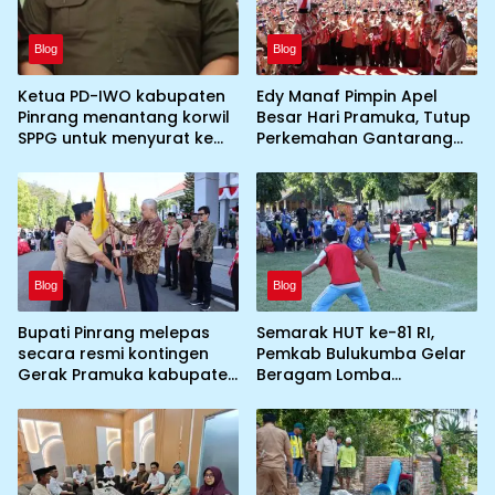
Blog
Blog
Ketua PD-IWO kabupaten
Edy Manaf Pimpin Apel
Pinrang menantang korwil
Besar Hari Pramuka, Tutup
SPPG untuk menyurat ke
Perkemahan Gantarang
BGN prihal SPPG atau MBG
dan Lepas Kontingen
yang tidak memenuhi
Jamnas XII 2026
syarat standar dan
persyaratan teknis
Blog
Blog
Bupati Pinrang melepas
Semarak HUT ke-81 RI,
secara resmi kontingen
Pemkab Bulukumba Gelar
Gerak Pramuka kabupaten
Beragam Lomba
Pinrang ke jambore
Tradisional hingga
Nasional ke XII kebumi
Olahraga
perkemahan Cibubur