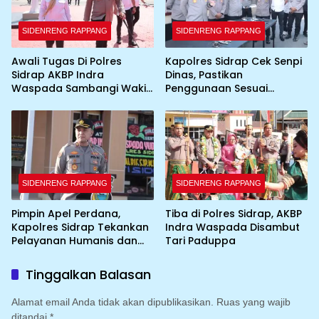
SIDENRENG RAPPANG
SIDENRENG RAPPANG
Awali Tugas Di Polres
Kapolres Sidrap Cek Senpi
Sidrap AKBP Indra
Dinas, Pastikan
Waspada Sambangi Wakil
Penggunaan Sesuai
Bupati
Prosedur
SIDENRENG RAPPANG
SIDENRENG RAPPANG
Pimpin Apel Perdana,
Tiba di Polres Sidrap, AKBP
Kapolres Sidrap Tekankan
Indra Waspada Disambut
Pelayanan Humanis dan
Tari Paduppa
Integritas Personel
Tinggalkan Balasan
Alamat email Anda tidak akan dipublikasikan.
Ruas yang wajib
ditandai
*