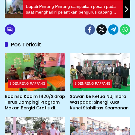
Bupati Pinrang Pinrang sampaikan pesan pada
saat menghadiri pelantikan pengurus cabang
Ikatan Dokter Indonesia (IDI) kabupaten pinrang
Pos Terkait
SIDENRENG RAPPANG
SIDENRENG RAPPANG
Babinsa Kodim 1420/Sidrap
Sowan ke Ketua NU, Indra
Terus Dampingi Program
Waspada: Sinergi Kuat
Makan Bergizi Gratis di
Kunci Stabilitas Keamanan
Wilayah Kabupaten Sidrap