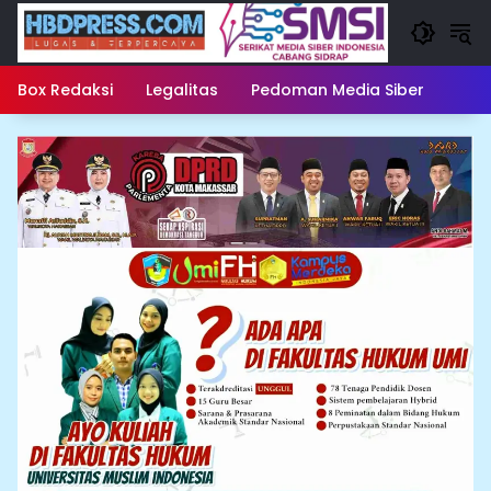
Langsung
ke
konten
Box Redaksi
Legalitas
Pedoman Media Siber