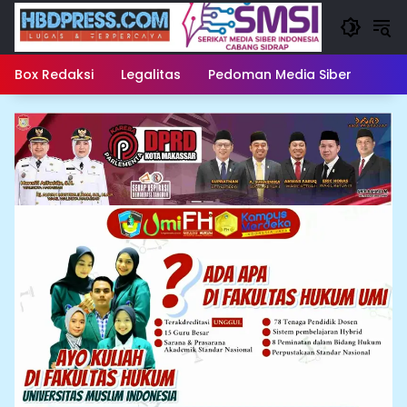
Langsung
ke
konten
Box Redaksi
Legalitas
Pedoman Media Siber