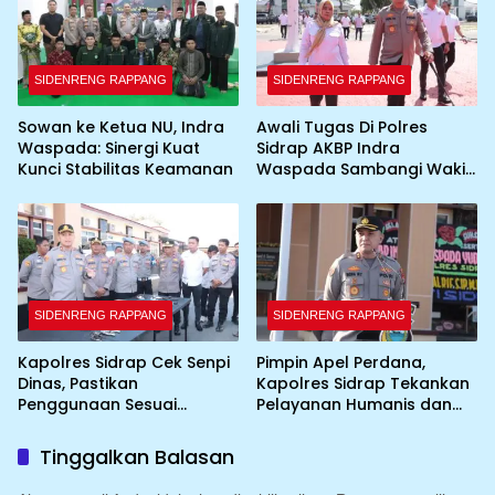
SIDENRENG RAPPANG
SIDENRENG RAPPANG
Sowan ke Ketua NU, Indra
Awali Tugas Di Polres
Waspada: Sinergi Kuat
Sidrap AKBP Indra
Kunci Stabilitas Keamanan
Waspada Sambangi Wakil
Bupati
SIDENRENG RAPPANG
SIDENRENG RAPPANG
Kapolres Sidrap Cek Senpi
Pimpin Apel Perdana,
Dinas, Pastikan
Kapolres Sidrap Tekankan
Penggunaan Sesuai
Pelayanan Humanis dan
Prosedur
Integritas Personel
Tinggalkan Balasan