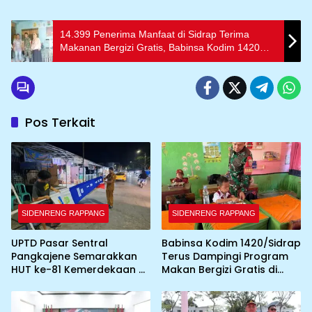
14.399 Penerima Manfaat di Sidrap Terima
Makanan Bergizi Gratis, Babinsa Kodim 1420
Aktif Dampingi Penyaluran
Pos Terkait
SIDENRENG RAPPANG
SIDENRENG RAPPANG
UPTD Pasar Sentral
Babinsa Kodim 1420/Sidrap
Pangkajene Semarakkan
Terus Dampingi Program
HUT ke-81 Kemerdekaan RI
Makan Bergizi Gratis di
dengan Pemasangan
Wilayah Kabupaten Sidrap
Umbul-Umbul dan
Dekorasi Merah Putih