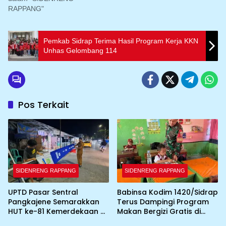
RAPPANG"
Pemkab Sidrap Terima Hasil Program Kerja KKN
Unhas Gelombang 114
Pos Terkait
SIDENRENG RAPPANG
SIDENRENG RAPPANG
UPTD Pasar Sentral
Babinsa Kodim 1420/Sidrap
Pangkajene Semarakkan
Terus Dampingi Program
HUT ke-81 Kemerdekaan RI
Makan Bergizi Gratis di
dengan Pemasangan
Wilayah Kabupaten Sidrap