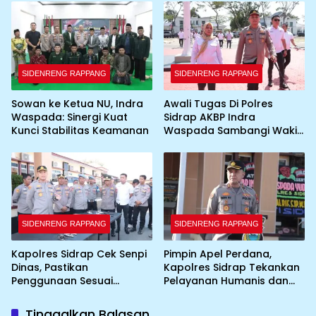
Umbul-Umbul dan
Dekorasi Merah Putih
SIDENRENG RAPPANG
SIDENRENG RAPPANG
Sowan ke Ketua NU, Indra
Awali Tugas Di Polres
Waspada: Sinergi Kuat
Sidrap AKBP Indra
Kunci Stabilitas Keamanan
Waspada Sambangi Wakil
Bupati
SIDENRENG RAPPANG
SIDENRENG RAPPANG
Kapolres Sidrap Cek Senpi
Pimpin Apel Perdana,
Dinas, Pastikan
Kapolres Sidrap Tekankan
Penggunaan Sesuai
Pelayanan Humanis dan
Prosedur
Integritas Personel
Tinggalkan Balasan