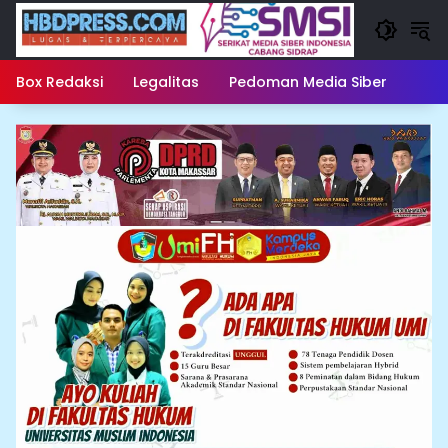
Langsung
ke
konten
Box Redaksi
Legalitas
Pedoman Media Siber