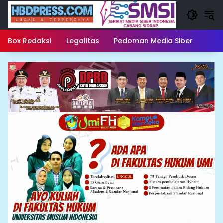
Langsung
ke
konten
Box Redaksi
Legalitas
Pedoman Media Siber