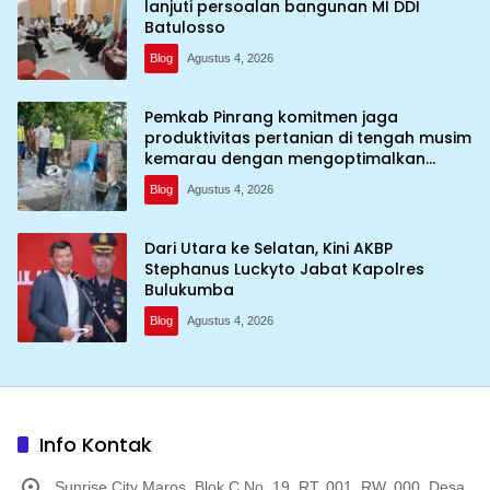
lanjuti persoalan bangunan MI DDI
Batulosso
Blog
Agustus 4, 2026
Pemkab Pinrang komitmen jaga
produktivitas pertanian di tengah musim
kemarau dengan mengoptimalkan
program Irigasi perpompaan (Irpom)
Blog
Agustus 4, 2026
Dari Utara ke Selatan, Kini AKBP
Stephanus Luckyto Jabat Kapolres
Bulukumba
Blog
Agustus 4, 2026
Info Kontak
Sunrise City Maros, Blok C No. 19, RT. 001, RW. 000, Desa