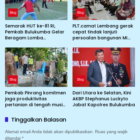
Blog
Blog
Semarak HUT ke-81 RI,
PLT.camat Lembang gerak
Pemkab Bulukumba Gelar
cepat tindak lanjuti
Beragam Lomba
persoalan bangunan MI
Tradisional hingga
DDI Batulosso
Olahraga
Blog
Blog
Pemkab Pinrang komitmen
Dari Utara ke Selatan, Kini
jaga produktivitas
AKBP Stephanus Luckyto
pertanian di tengah musim
Jabat Kapolres Bulukumba
kemarau dengan
mengoptimalkan program
Tinggalkan Balasan
Irigasi perpompaan
(Irpom)
Alamat email Anda tidak akan dipublikasikan.
Ruas yang wajib
ditandai
*