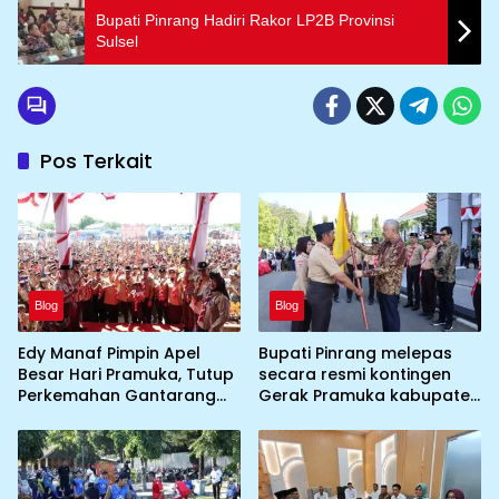
Bupati Pinrang Hadiri Rakor LP2B Provinsi
Sulsel
Pos Terkait
Blog
Blog
Edy Manaf Pimpin Apel
Bupati Pinrang melepas
Besar Hari Pramuka, Tutup
secara resmi kontingen
Perkemahan Gantarang
Gerak Pramuka kabupaten
dan Lepas Kontingen
Pinrang ke jambore
Jamnas XII 2026
Nasional ke XII kebumi
perkemahan Cibubur