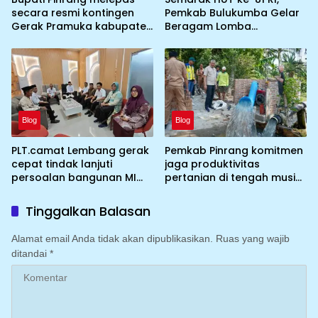
secara resmi kontingen
Pemkab Bulukumba Gelar
Gerak Pramuka kabupaten
Beragam Lomba
Pinrang ke jambore
Tradisional hingga
Nasional ke XII kebumi
Olahraga
perkemahan Cibubur
Blog
Blog
PLT.camat Lembang gerak
Pemkab Pinrang komitmen
cepat tindak lanjuti
jaga produktivitas
persoalan bangunan MI
pertanian di tengah musim
DDI Batulosso
kemarau dengan
mengoptimalkan program
Tinggalkan Balasan
Irigasi perpompaan
(Irpom)
Alamat email Anda tidak akan dipublikasikan.
Ruas yang wajib
ditandai
*