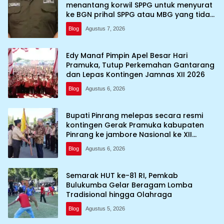
menantang korwil SPPG untuk menyurat
ke BGN prihal SPPG atau MBG yang tidak
memenuhi syarat standar dan
Blog
Agustus 7, 2026
persyaratan teknis
Edy Manaf Pimpin Apel Besar Hari
Pramuka, Tutup Perkemahan Gantarang
dan Lepas Kontingen Jamnas XII 2026
Blog
Agustus 6, 2026
Bupati Pinrang melepas secara resmi
kontingen Gerak Pramuka kabupaten
Pinrang ke jambore Nasional ke XII
kebumi perkemahan Cibubur
Blog
Agustus 6, 2026
Semarak HUT ke-81 RI, Pemkab
Bulukumba Gelar Beragam Lomba
Tradisional hingga Olahraga
Blog
Agustus 5, 2026