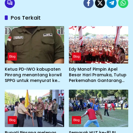
Pos Terkait
Blog
Blog
Ketua PD-IWO kabupaten
Edy Manaf Pimpin Apel
Pinrang menantang korwil
Besar Hari Pramuka, Tutup
SPPG untuk menyurat ke
Perkemahan Gantarang
BGN prihal SPPG atau MBG
dan Lepas Kontingen
yang tidak memenuhi
Jamnas XII 2026
syarat standar dan
persyaratan teknis
Blog
Blog
Bupati Pinrang melepas
Semarak HUT ke-81 RI,