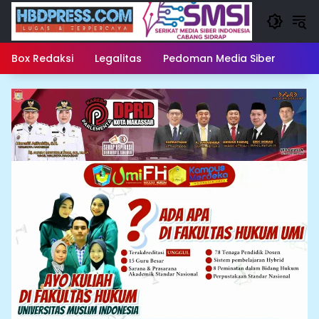
Langsung
ke
konten
Box Redaksi
Legalitas
Pedoman Media Siber